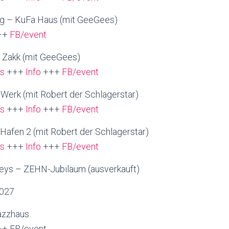
ig – KuFa Haus (mit GeeGees)
++
FB/event
– Zakk (mit GeeGees)
ts
+++
Info
+++
FB/event
-Werk (mit Robert der Schlagerstar)
ts
+++
Info
+++
FB/event
Hafen 2 (mit Robert der Schlagerstar)
ts
+++
Info
+++
FB/event
xleys – ZEHN-Jubiläum (ausverkauft)
027
Jazzhaus
++ FB/event