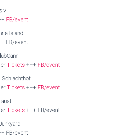
siv
++
FB/event
nne Island
+ FB/event
ClubCann
er
Tickets
+++
FB/event
 Schlachthof
er
Tickets
+++
FB/event
Faust
er
Tickets
+++ FB/event
Junkyard
+ FB/event