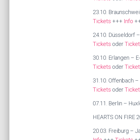
23.10. Braunschwe
Tickets
+++
Info
+
24.10. Düsseldorf 
Tickets
oder
Ticke
30.10. Erlangen – E
Tickets
oder
Ticke
31.10. Offenbach – 
Tickets
oder
Ticke
07.11. Berlin – Hu
HEARTS ON FIRE 2
20.03. Freiburg – 
Info
+++
Tickets
+