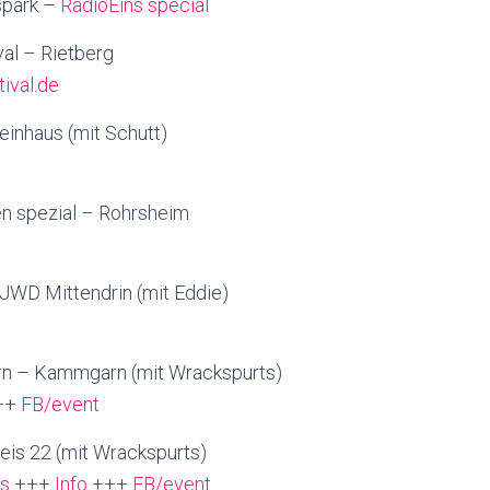
ispark –
RadioEins special
val – Rietberg
tival.de
einhaus (mit Schutt)
en spezial – Rohrsheim
 JWD Mittendrin (mit Eddie)
ern – Kammgarn (mit Wrackspurts)
++
FB/event
eis 22 (mit Wrackspurts)
ts
+++
Info
+++
FB/event