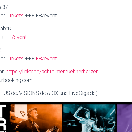
s 37
er
Tickets
+++ FB/event
abrik
++
FB/event
6
er
Tickets
+++
FB/event
hr:
https://linktr.ee/achteimerhuehnerherzen
ourbooking.com
IFFUS.de, VISIONS.de & OX und LiveGigs.de)