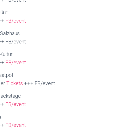
hüür
++
FB/event
 Salzhaus
+ FB/event
Kultur
++
FB/event
eatpol
er
Tickets
+++ FB/event
Backstage
++
FB/event
a
++
FB/event