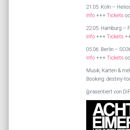
21.05. Köln – Helio
Info
+++
Tickets
od
22.05. Hamburg – F
Info
+++
Tickets
+
05.06. Berlin – SO3
Info
+++
Tickets
od
Musik, Karten & me
Booking: destiny-t
(präsentiert von D