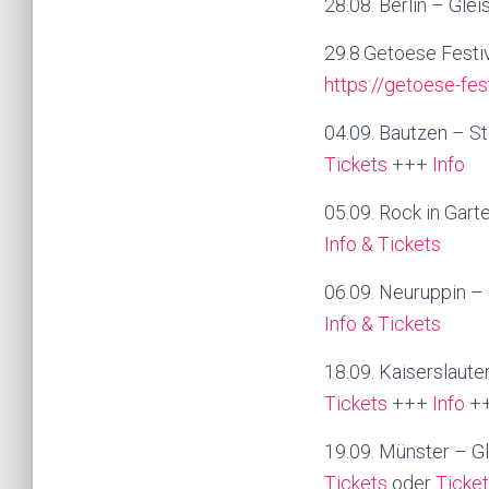
28.08. Berlin – Gle
29.8.Getoese Festi
https://getoese-fes
04.09. Bautzen – St
Tickets
+++
Info
05.09. Rock in Gart
Info & Tickets
06.09. Neuruppin –
Info & Tickets
18.09. Kaiserslaut
Tickets
+++
Info
+
19.09. Münster – Gl
Tickets
oder
Ticke