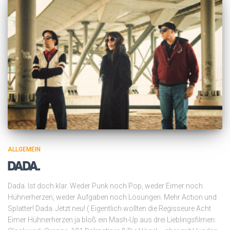
ALLGEMEIN
DADA.
Dada. Ist doch klar. Weder Punk noch Pop, weder Eimer noch
Hühnerherzen, weder Aufgaben noch Lösungen. Mehr Action und
Splatter! Dada. Jetzt neu! ( Eigentlich wollten die Regisseure Acht
Eimer Hühnerherzen ja bloß ein Mash-Up aus drei Lieblingsfilmen: