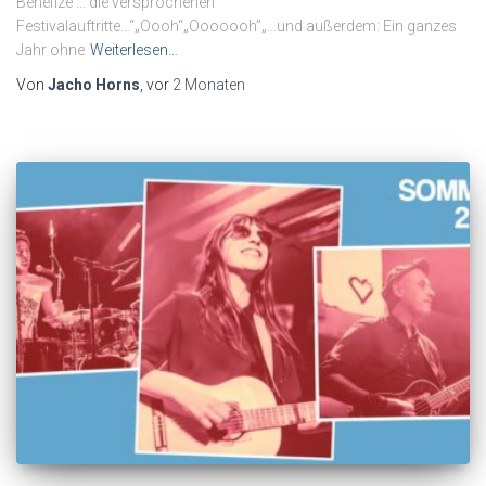
Benefize … die versprochenen
Festivalauftritte…“„Oooh“„Ooooooh”„…und außerdem: Ein ganzes
Jahr ohne
Weiterlesen…
Von
Jacho Horns
, vor
2 Monaten