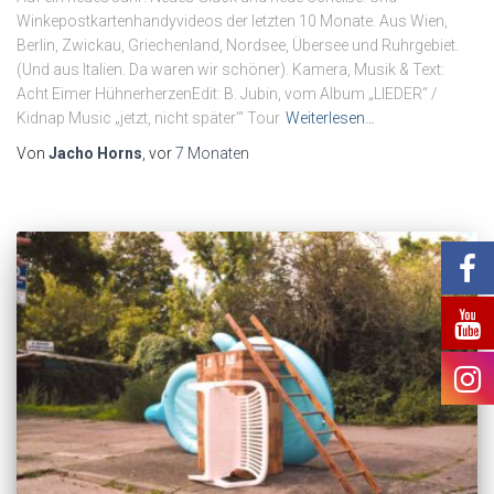
Winkepostkartenhandyvideos der letzten 10 Monate. Aus Wien,
Berlin, Zwickau, Griechenland, Nordsee, Übersee und Ruhrgebiet.
(Und aus Italien. Da waren wir schöner). Kamera, Musik & Text:
Acht Eimer HühnerherzenEdit: B. Jubin, vom Album „LIEDER“ /
Kidnap Music „jetzt, nicht später’“ Tour
Weiterlesen…
Von
Jacho Horns
, vor
7 Monaten