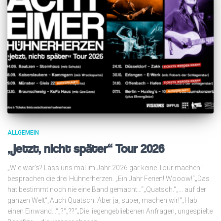
ALLGEMEIN
„jetzt, nicht später“ Tour 2026
„Wie wär’s? Lass uns mal im Jahr 2026 gar keine Tour machen.”
besprachen die drei Hühnerherzen. „Ein Jahr Ferien! Wooow!“„Das
hat bestimmt noch nie eine Band gemacht…“„Quatsch.“„… auf der
ganzen Welt“„Auch Quatsch. Aber ja, super, machen wir!“„Hab
einen Einwand…“„?“„??“„Die liegengebliebenen Anfragen, ungespielte