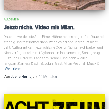
ALLGEMEIN
Jetzt nicht. Video mit Milan.
Dauernd werden die Acht Eimer Hühnerherzen angerufen. Dauernd,
ständig und fast immer dann, wenn es gerade überhaupt nicht
geht. Aufhören! Kannjezznich!Eine Ode für Nichterreichbarkeit und
Nichtverfügbarkeit – mit Nylonsaiten-Instrumenten, Schlagzeug,
Fuzz und Overdrive. Langsam, schnell und dann wieder
langsam.Kamera & Edit: B. Jubin , Gast: Milan Peschel , Musik &
Weiterlesen…
Von
Jacho Horns
, vor
10 Monaten