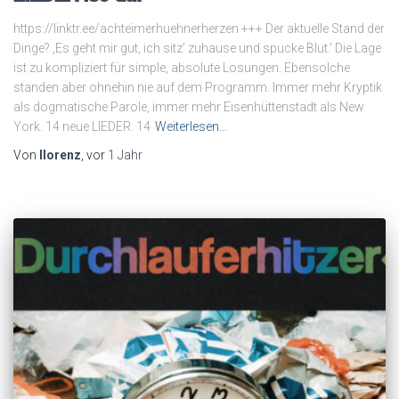
https://linktr.ee/achteimerhuehnerherzen +++ Der aktuelle Stand der
Dinge? ‚Es geht mir gut, ich sitz’ zuhause und spucke Blut.‘ Die Lage
ist zu kompliziert für simple, absolute Losungen. Ebensolche
standen aber ohnehin nie auf dem Programm. Immer mehr Kryptik
als dogmatische Parole, immer mehr Eisenhüttenstadt als New
York. 14 neue LIEDER. 14
Weiterlesen…
Von
llorenz
, vor
1 Jahr