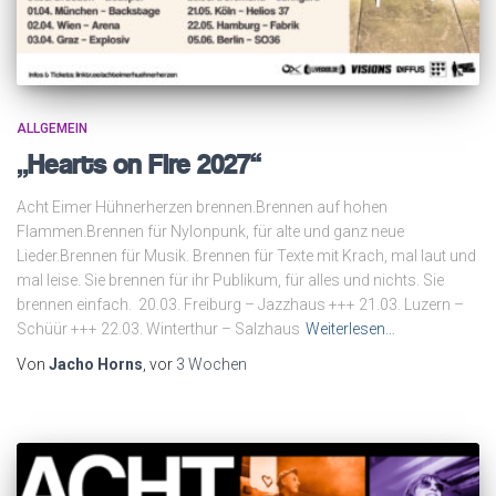
ALLGEMEIN
„Hearts on Fire 2027“
Acht Eimer Hühnerherzen brennen.Brennen auf hohen
Flammen.Brennen für Nylonpunk, für alte und ganz neue
Lieder.Brennen für Musik. Brennen für Texte mit Krach, mal laut und
mal leise. Sie brennen für ihr Publikum, für alles und nichts. Sie
brennen einfach. 20.03. Freiburg – Jazzhaus +++ 21.03. Luzern –
Schüür +++ 22.03. Winterthur – Salzhaus
Weiterlesen…
Von
Jacho Horns
, vor
3 Wochen