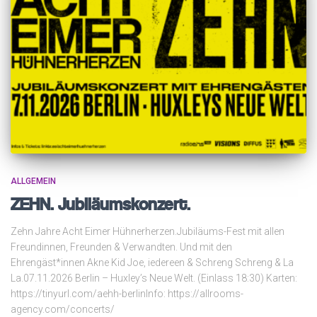
ALLGEMEIN
ZEHN. Jubiläumskonzert.
Zehn Jahre Acht Eimer Hühnerherzen.Jubiläums-Fest mit allen
Freundinnen, Freunden & Verwandten. Und mit den
Ehrengäst*innen Akne Kid Joe, iedereen & Schreng Schreng & La
La.07.11.2026 Berlin – Huxley’s Neue Welt. (Einlass 18:30) Karten:
https://tinyurl.com/aehh-berlinInfo: https://allrooms-
agency.com/concerts/