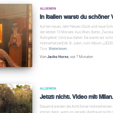
ALLGEMEIN
In Italien warst du schöner
Auf ein neues Jahr! Neues Glück und neue Sc
der letzten 10 Monate. Aus Wien, Berlin, Zwic
Ruhrgebiet. (Und aus Italien. Da waren wir sch
HühnerherzenEdit: B. Jubin, vom Album „LIEDER“
Tour
Weiterlesen…
Von
Jacho Horns
, vor
7 Monaten
ALLGEMEIN
Jetzt nicht. Video mit Milan
Dauernd werden die Acht Eimer Hühnerherzen a
immer dann, wenn es gerade überhaupt nicht g