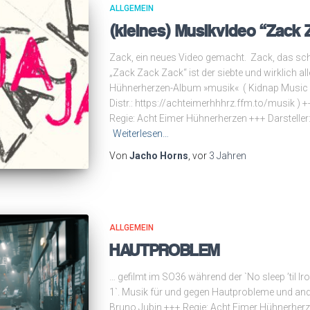
ALLGEMEIN
(kleines) Musikvideo “Zack 
Zack, ein neues Video gemacht. Zack, das sch
„Zack Zack Zack“ ist der siebte und wirklich all
Hühnerherzen-Album »musik« ( Kidnap Music
Distr.: https://achteimerhhhrz.ffm.to/musik ) 
Regie: Acht Eimer Hühnerherzen +++ Darstelle
Weiterlesen…
Von
Jacho Horns
, vor
3 Jahren
ALLGEMEIN
HAUTPROBLEM
… gefilmt im SO36 während der `No sleep ’til I
1`. Musik für und gegen Hautprobleme und and
Bruno Jubin +++ Regie: Acht Eimer Hühnerherz