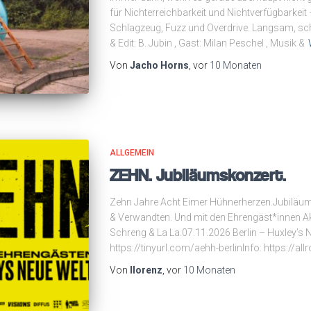
für Nichterreichbarkeit und Nichtverfügbarkeit
Schlagzeug, Fuzz und Overdrive. Langsam, s
& Edit: B. Jubin , Gast: Milan Peschel , Musik &
Von
Jacho Horns
, vor
10 Monaten
ALLGEMEIN
ZEHN. Jubiläumskonzert.
Zehn Jahre Acht Eimer Hühnerherzen.Jubiläums
& Verwandten. Und mit den Ehrengäst*innen Ak
Schreng & La La.07.11.2026 Berlin – Huxley’s N
https://tinyurl.com/aehh-berlinInfo: https://
Von
llorenz
, vor
10 Monaten