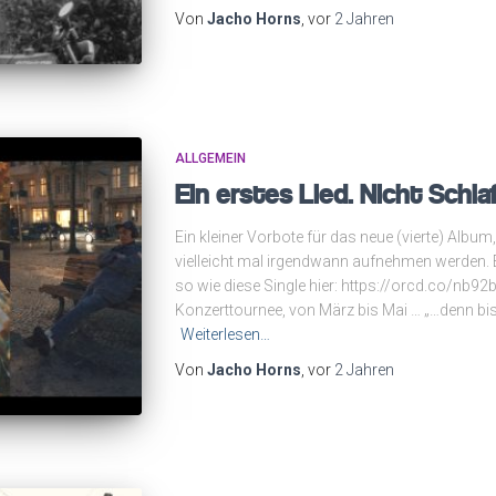
Von
Jacho Horns
, vor
2 Jahren
ALLGEMEIN
Ein erstes Lied. Nicht Schla
Ein kleiner Vorbote für das neue (vierte) Albu
vielleicht mal irgendwann aufnehmen werden. 
so wie diese Single hier: https://orcd.co/nb92
Konzerttournee, von März bis Mai … „…denn bi
Weiterlesen…
Von
Jacho Horns
, vor
2 Jahren