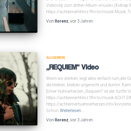
Videoclip zum dritten Album »musik« (Kidnap M
https://achteimerhhhrz.ffm.to/musik Musik, Ti
Von
llorenz
, vor
3 Jahren
ALLGEMEIN
„REQUIEM“ Video
Wenn wir sterben, liegt alles einfach rum,alle
die bleiben, bleiben ungerecht und dumm. Kame
Eimer Hühnerherzen „Requiem“ ist der fünfte V
https://achteimerhhhrz.ffm.to/musik ACHT 
https://achteimerhuehnerherzen.info/konzerte/
Schon
Weiterlesen…
Von
llorenz
, vor
3 Jahren