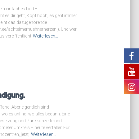
 ein einfaches Lied –
ht es dir geht, Kopf hoch, es geht immer
heint das dazugehörende
ktr.ee/achteimerhuehnerherzen ). Und wer
us veröffentlicht
Weiterlesen…
ndigung.
Rand. Aber eigentlich sind
 wo es anfing, wo alles begann. Eine
esetzung und Punkkonzerte und
ilometer Umkreis – heute verfallen.Für
dzentren, jetzt,
Weiterlesen…