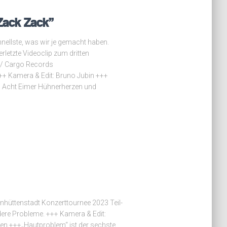
Zack Zack”
nellste, was wir je gemacht haben.
erletzte Videoclip zum dritten
 / Cargo Records
+++ Kamera & Edit: Bruno Jubin +++
r: Acht Eimer Hühnerherzen und
ronhüttenstadt Konzerttournee 2023 Teil-
ere Probleme. +++ Kamera & Edit:
en +++„Hautproblem“ ist der sechste