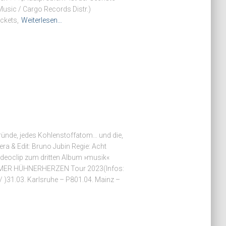
usic / Cargo Records Distr.)
ckets,
Weiterlesen…
 Gründe, jedes Kohlenstoffatom… und die,
ra & Edit: Bruno Jubin Regie: Acht
ideoclip zum dritten Album »musik«
EIMER HÜHNERHERZEN Tour 2023(Infos:
 )31.03. Karlsruhe – P801.04. Mainz –