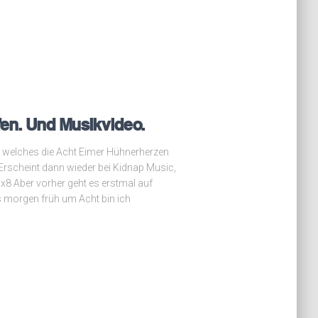
fen. Und Musikvideo.
m, welches die Acht Eimer Hühnerherzen
Erscheint dann wieder bei Kidnap Music,
bx8 Aber vorher geht es erstmal auf
s morgen früh um Acht bin ich