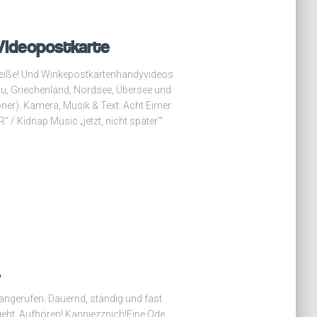
 Videopostkarte
heiße! Und Winkepostkartenhandyvideos
kau, Griechenland, Nordsee, Übersee und
öner). Kamera, Musik & Text: Acht Eimer
 / Kidnap Music „jetzt, nicht später’“
.
ngerufen. Dauernd, ständig und fast
eht. Aufhören! Kannjezznich!Eine Ode