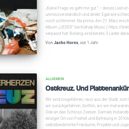
„Keine Frage, es geht mir gut.“ – dieses Lied ist
unmissverständlich und direkt: Egal wie schlec
noch schlimmer. Na prima. Am 21. März ersc
Album „LIEDER“ bei Kidnap Music ( https://lin
verpasst hat: Bislang sind bereits 3 Lieder dara
Von
Jacho Horns
, vor
1 Jahr
ALLGEMEIN
Ostkreuz. Und Plattenankü
Wir sind losgefahren, raus aus der Stadt, zum 
wir zurückgefahren, dorthin, wo wir mal waren,
Ode an das Schloss Zeesen. Damals Instandb
einziger Ort von Freiheit und Befreiung in 20 K
selbstbestimmte Freiräume, Projekte und Jugen