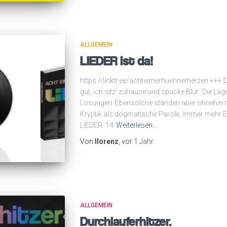
ALLGEMEIN
LIEDER ist da!
https://linktr.ee/achteimerhuehnerherzen +++ De
gut, ich sitz’ zuhause und spucke Blut.‘ Die Lag
Losungen. Ebensolche standen aber ohnehin
Kryptik als dogmatische Parole, immer mehr E
LIEDER. 14
Weiterlesen…
Von
llorenz
, vor
1 Jahr
ALLGEMEIN
Durchlauferhitzer.