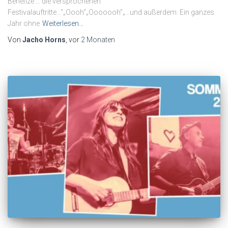
Benefize … die versprochenen
Festivalauftritte…“„Oooh“„Ooooooh”„…und außerdem: Ein ganzes
Jahr ohne
Weiterlesen…
Von
Jacho Horns
, vor
2 Monaten