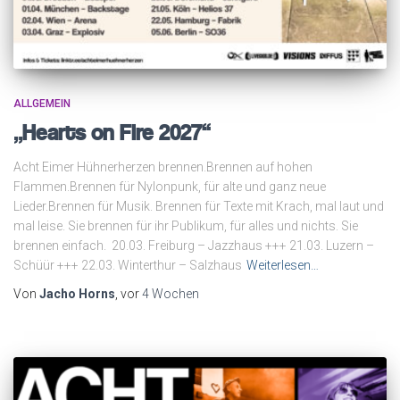
ALLGEMEIN
„Hearts on Fire 2027“
Acht Eimer Hühnerherzen brennen.Brennen auf hohen
Flammen.Brennen für Nylonpunk, für alte und ganz neue
Lieder.Brennen für Musik. Brennen für Texte mit Krach, mal laut und
mal leise. Sie brennen für ihr Publikum, für alles und nichts. Sie
brennen einfach. 20.03. Freiburg – Jazzhaus +++ 21.03. Luzern –
Schüür +++ 22.03. Winterthur – Salzhaus
Weiterlesen…
Von
Jacho Horns
, vor
4 Wochen