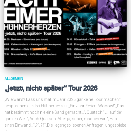
ALLGEMEIN
„jetzt, nicht später“ Tour 2026
„Wie wär’s? Lass uns mal im Jahr 2026 gar keine Tour machen.”
besprachen die drei Hühnerherzen. „Ein Jahr Ferien! Wooow!“„Das
hat bestimmt noch nie eine Band gemacht…“„Quatsch.“„… auf der
ganzen Welt“„Auch Quatsch. Aber ja, super, machen wir!“„Hab
einen Einwand…“„?“„??“„Die liegengebliebenen Anfragen, ungespielte