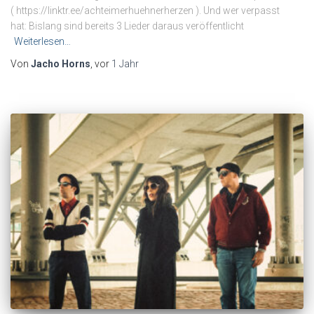
( https://linktr.ee/achteimerhuehnerherzen ). Und wer verpasst
hat: Bislang sind bereits 3 Lieder daraus veröffentlicht
Weiterlesen…
Von
Jacho Horns
, vor
1 Jahr