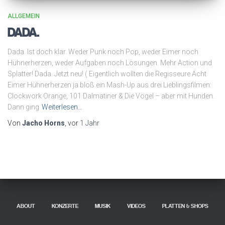
ALLGEMEIN
DADA.
Dada. Ist doch klar. Weder Punk noch Pop, weder Eimer noch
Hühnerherzen, weder Aufgaben noch Lösungen. Mehr Action und
Splatter! Dada. Jetzt neu! ( Eigentlich wollten die Regisseure Acht
Eimer Hühnerherzen ja bloß ein Mash-Up aus drei Lieblingsfilmen:
Clockwork Orange, 101 Dalmatiner & Die Vögel – aber mit Hunden.
Dann ging
Weiterlesen…
Von
Jacho Horns
, vor
1 Jahr
ABOUT
KONZERTE
MUSIK
VIDEOS
PLATTEN & SHOPS