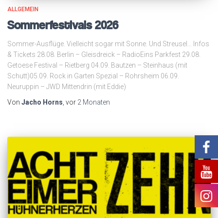
ALLGEMEIN
Sommerfestivals 2026
Sommer-Ausflüge. Vielleicht sogar mit Sonne. Und Streusel… Infos
& Tickets 28.08. Berlin – Gleisdreick – RadioEins Parkfest 29.08.
Getoese Festival – Rietberg 04.09. Bautzen – Steinhaus (mit
Schutt)05.09. Rock in Garten Spezial – Rohrsheim 06.09.
Neuruppin – JWD Mittendrin (mit Eddie)
Von
Jacho Horns
, vor
2 Monaten