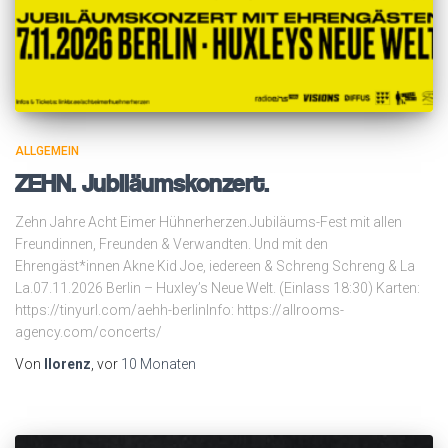
ALLGEMEIN
ZEHN. Jubiläumskonzert.
Zehn Jahre Acht Eimer Hühnerherzen.Jubiläums-Fest mit allen
Freundinnen, Freunden & Verwandten. Und mit den
Ehrengäst*innen Akne Kid Joe, iedereen & Schreng Schreng & La
La.07.11.2026 Berlin – Huxley’s Neue Welt. (Einlass 18:30) Karten:
https://tinyurl.com/aehh-berlinInfo: https://allrooms-
agency.com/concerts/
Von
llorenz
, vor
10 Monaten