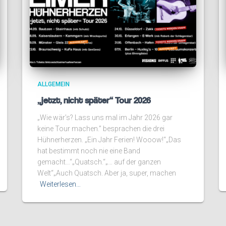
ALLGEMEIN
„jetzt, nicht später“ Tour 2026
„Wie wär’s? Lass uns mal im Jahr 2026 gar
keine Tour machen.” besprachen die drei
Hühnerherzen. „Ein Jahr Ferien! Wooow!“„Das
hat bestimmt noch nie eine Band
gemacht…“„Quatsch.“„… auf der ganzen
Welt“„Auch Quatsch. Aber ja, super, machen
Weiterlesen…