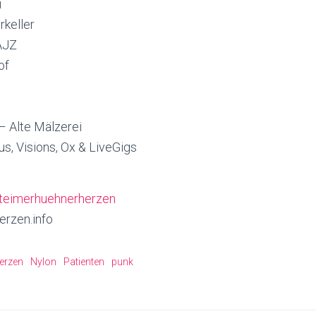
i
rkeller
AJZ
of
– Alte Mälzerei
us, Visions, Ox & LiveGigs
chteimerhuehnerherzen
rzen.info
erzen
Nylon
Patienten
punk