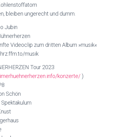
 Kohlenstoffatom
ben, bleiben ungerecht und dumm.
no Jubin
Hühnerherzen
ünfte Videoclip zum dritten Album »musik«
hrz.ffm.to/musik
ERHERZEN Tour 2023
eimerhuehnerherzen.info/konzerte/
)
P8
hon Schön
– Spektakulum
Knust
agerhaus
e