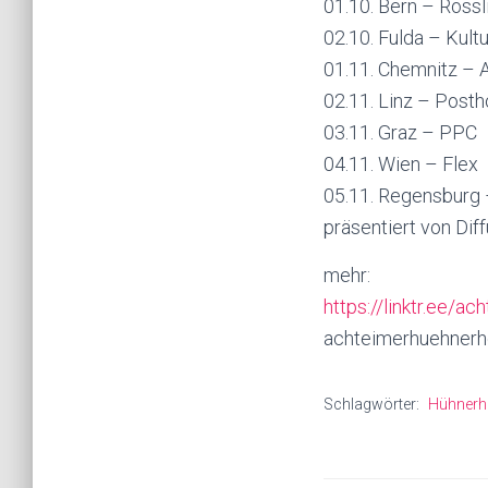
01.10. Bern – Rössl
02.10. Fulda – Kultu
01.11. Chemnitz – 
02.11. Linz – Posth
03.11. Graz – PPC
04.11. Wien – Flex
05.11. Regensburg 
präsentiert von Diff
mehr:
https://linktr.ee/a
achteimerhuehnerhe
Schlagwörter:
Hühnerh