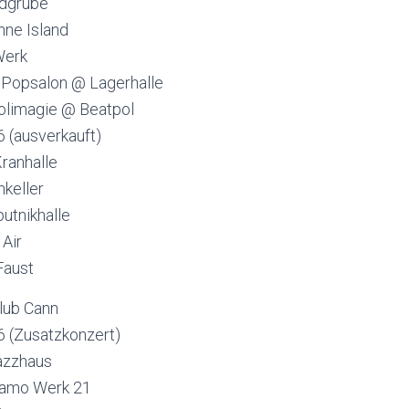
ldgrube
nne Island
Werk
 Popsalon @ Lagerhalle
olimagie @ Beatpol
6 (ausverkauft)
ranhalle
nkeller
utnikhalle
 Air
Faust
Club Cann
6 (Zusatzkonzert)
Jazzhaus
namo Werk 21